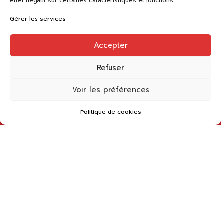
effet négatif sur certaines caractéristiques et fonctions.
Circuit de Montaigu
Gérer les services
Balade d’Arlette
Sentier des Sources de l’Ignon
Accepter
Chemin des vignes
Refuser
Voir les préférences
CDRP 21
9 rue Jean Renoir 21000 Dijon
Politique de cookies
03 80 41 48 62
cote-dor@ffrandonnee.fr
Comité bénéficiaire de l'immatriculation tourisme de la
Fédération Française de la Randonnée Pédestre
64 rue du Dessous des Berges - 75013 Paris
N° d'immatriculation : IM075100382
Mentions légales
Cookies