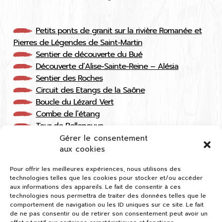
Petits ponts de granit sur la rivière Romanée et
Pierres de Légendes de Saint-Martin
Sentier de découverte du Bué
Découverte d’Alise-Sainte-Reine – Alésia
Sentier des Roches
Circuit des Etangs de la Saône
Boucle du Lézard Vert
Combe de l’étang
Tour de Belleneuve
Tour du Meuley
Gérer le consentement
Circuit de Beauregard
aux cookies
Autour de Moutiers-Saint-Jean
Pour offrir les meilleures expériences, nous utilisons des
Tour du Bout du Monde
technologies telles que les cookies pour stocker et/ou accéder
Circuit de Montot
aux informations des appareils. Le fait de consentir à ces
Sur les traces de Vercingétorix
technologies nous permettra de traiter des données telles que le
comportement de navigation ou les ID uniques sur ce site. Le fait
Boucle de l’Argentalet
de ne pas consentir ou de retirer son consentement peut avoir un
Chemin de la Montagne