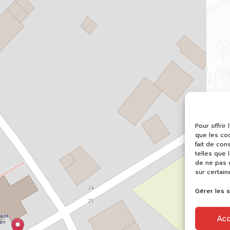
Pour offrir
que les co
fait de con
telles que 
de ne pas c
sur certain
Gérer les 
Ac