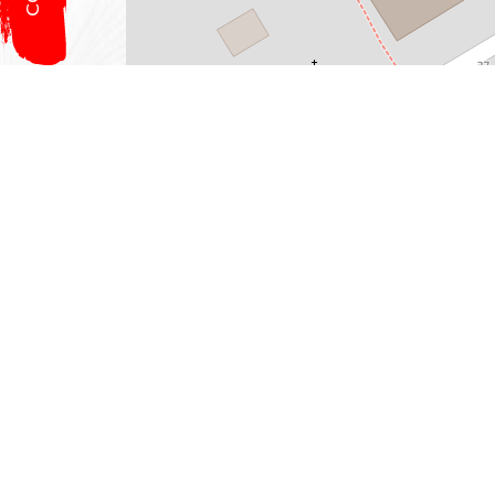
Leaflet
, ©
OpenStreetMap
contributeurs