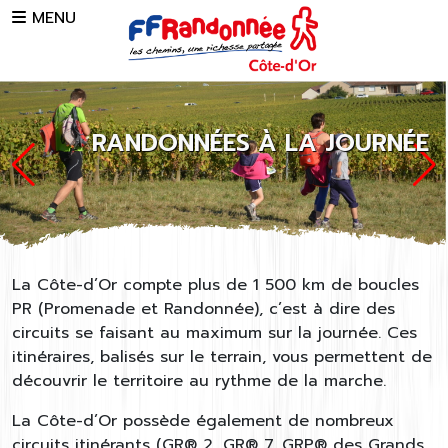
Skip to main content
MENU
RANDONNÉES À LA JOURNÉE
La Côte-d’Or compte plus de 1 500 km de boucles
PR (Promenade et Randonnée), c’est à dire des
circuits se faisant au maximum sur la journée. Ces
itinéraires, balisés sur le terrain, vous permettent de
découvrir le territoire au rythme de la marche.
La Côte-d’Or possède également de nombreux
circuits itinérants (GR® 2, GR® 7, GRP® des Grands