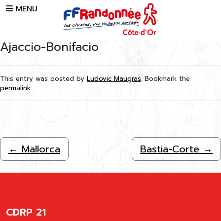
Skip to main content
MENU
Ajaccio-Bonifacio
This entry was posted by
Ludovic Maugras
. Bookmark the
permalink
.
←
Mallorca
Bastia-Corte
→
CDRP 21