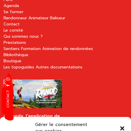
Agenda
Se former
Randonneur
Animateur
Baliseur
Contact
Le comité
Qui sommes nous ?
Prestations
Sentiers
Formation
Animation de randonnées
Bibliothèque
Boutique
Les topoguides
Autres documentations
CONTACT
MaRando, l'application de
la FFRandonnée
Gérer le consentement
disponible sur les stores