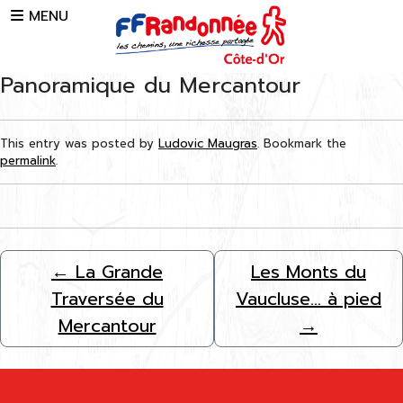
Skip to main content
MENU
Panoramique du Mercantour
This entry was posted by
Ludovic Maugras
. Bookmark the
permalink
.
←
La Grande
Les Monts du
Traversée du
Vaucluse… à pied
Mercantour
→