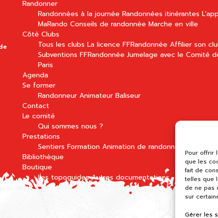
Randonner
Randonnées à la journée
Randonnées itinérantes
L’app
MaRando
Conseils de randonnée
Marche en ville
Côté Clubs
Tous les clubs
La licence FFRandonnée
Affilier son cl
 de
Subventions FFRandonnée
Jumelage avec le Comité d
Paris
Agenda
Se former
Randonneur
Animateur
Baliseur
Contact
Le comité
Qui sommes nous ?
Prestations
Sentiers
Formation
Animation de randonnées
Pour offrir
Bibliothèque
que les co
Boutique
fait de con
Les topoguides
Autres documentations
telles que 
de ne pas c
sur certain
Gérer les 