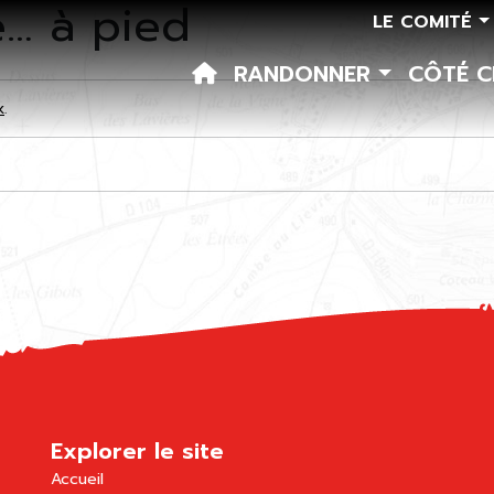
e… à pied
LE COMITÉ
RANDONNER
CÔTÉ 
k
.
Explorer le site
Accueil