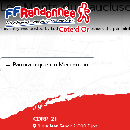
Les Monts du Vauclus
Skip to main content
This entry was posted by
Ludovic Maugras
. Bookmark the
permalin
←
Panoramique du Mercantour
CDRP 21
9 rue Jean Renoir 21000 Dijon