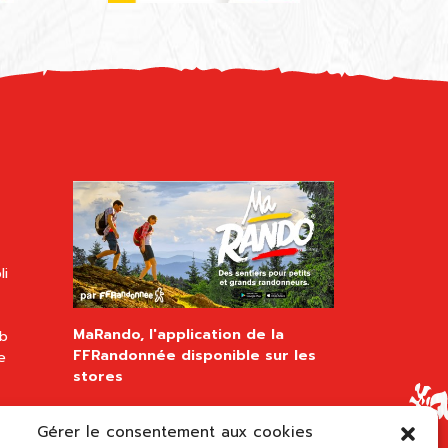
li
MaRando, l'application de la
ub
FFRandonnée disponible sur les
e
stores
Gérer le consentement aux cookies