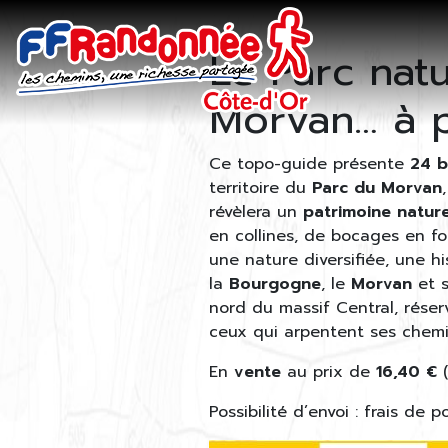
Le Parc natu
Skip to main content
Morvan… à 
Ce topo-guide présente
24 b
territoire du
Parc du Morvan
révèlera un
patrimoine nature
en collines, de bocages en fo
une nature diversifiée, une h
la
Bourgogne
, le
Morvan
et s
nord du massif Central, réser
ceux qui arpentent ses chemi
En
vente
au prix de
16,40 €
Possibilité d’envoi : frais de p