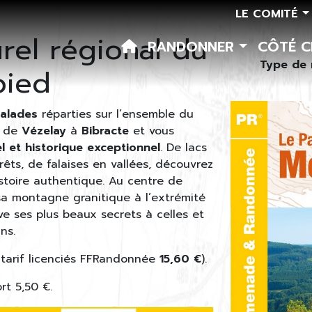
LE COMITÉ
rel régional du
RANDONNER
CÔTÉ 
Type de 
pied
alades
réparties sur l’ensemble du
, de
Vézelay
à
Bibracte
et vous
l et historique exceptionnel
. De lacs
rêts, de falaises en vallées, découvrez
istoire authentique. Au centre de
a montagne granitique à l’extrémité
ve ses plus beaux secrets à celles et
ns.
(tarif licenciés FFRandonnée
15,60 €
).
ort 5,50 €.