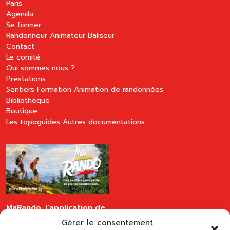
Paris
Agenda
Se former
Randonneur
Animateur
Baliseur
Contact
Le comité
Qui sommes nous ?
Prestations
Sentiers
Formation
Animation de randonnées
Bibliothèque
Boutique
Les topoguides
Autres documentations
MaRando, l'application de
la FFRandonnée
Gérer le consentement
disponible sur les stores