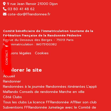
9 rue Jean Renoir 21000 Dijon
03 80 41 48 62
cote-dor@ffrandonnee.fr
Comité bénéficiaire de l'immatriculation tourisme de la
Fédération Française de la Randonnée Pédestre
64 rue du Dessous des Berges - 75013 Paris
N° d'immatriculation : IM075100382
CONTACT
Mentions légales
Cookies
Explorer le site
Accueil
Randonner
Randonnées à la journée
Randonnées itinérantes
L’appli
MaRando
Conseils de randonnée
Marche en ville
Côté Clubs
Tous les clubs
La licence FFRandonnée
Affilier son club
Subventions FFRandonnée
Jumelage avec le Comité de