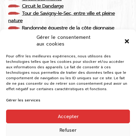
Circuit le Dandarge
Tour de Savigny-le-Sec, entre ville et pleine
nature
Randonnée équestre de la côte dijonnaise
Chemin du Tilia
Gérer le consentement
Traversée des Cinq Vallées
aux cookies
Sentier des Coteaux Bougeon
Pour offrir les meilleures expériences, nous utilisons des
Autour du Mont Drouot
technologies telles que les cookies pour stocker et/ou accéder
Sentier des Roches d’Orgères
aux informations des appareils. Le fait de consentir à ces
De Bèze à Bessey
technologies nous permettra de traiter des données telles que le
comportement de navigation ou les ID uniques sur ce site. Le fait
Tour du Bout du Monde
de ne pas consentir ou de retirer son consentement peut avoir un
Sentier des Coteaux Bougeon
effet négatif sur certaines caractéristiques et fonctions.
Chemin des vignes
Gérer les services
Accepter
CDRP 21
9 rue Jean Renoir 21000 Dijon
Refuser
03 80 41 48 62