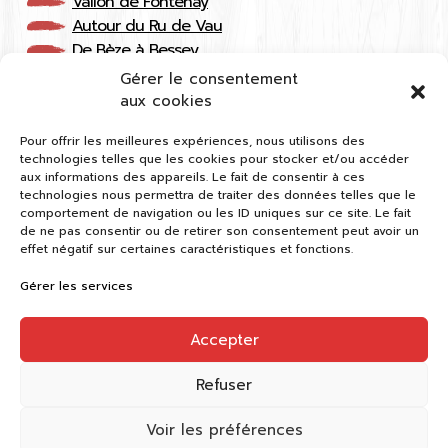
Vallon de Fontenay
Autour du Ru de Vau
De Bèze à Bessey
Entre canal et Armançon
Gérer le consentement
Sentier de la Charme
aux cookies
Le Duesmois Sud
Pour offrir les meilleures expériences, nous utilisons des
Sentier des Roches
technologies telles que les cookies pour stocker et/ou accéder
Circuit de Nacey
aux informations des appareils. Le fait de consentir à ces
Circuit du Canal
technologies nous permettra de traiter des données telles que le
comportement de navigation ou les ID uniques sur ce site. Le fait
Circuit de l’Abbaye d’Oigny
de ne pas consentir ou de retirer son consentement peut avoir un
Circuit du Val des Choues
effet négatif sur certaines caractéristiques et fonctions.
Gérer les services
CDRP 21
Accepter
9 rue Jean Renoir 21000 Dijon
03 80 41 48 62
Refuser
cote-dor@ffrandonnee.fr
Voir les préférences