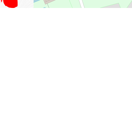
Leaflet
, ©
OpenStreetMap
contributeurs