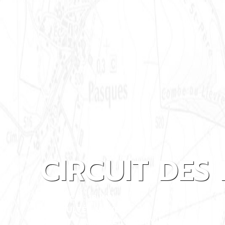
CIRCUIT DES
DISTANCE : 18 KM
DIFFICULTÉ : MOYEN
DÉPART / ARRIVÉE : MAGNY-MONTARLOT