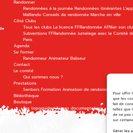
Randonner
Randonnées à la journée
Randonnées itinérantes
L’app
MaRando
Conseils de randonnée
Marche en ville
Côté Clubs
Tous les clubs
La licence FFRandonnée
Affilier son cl
 de
Subventions FFRandonnée
Jumelage avec le Comité d
Paris
Agenda
Se former
Randonneur
Animateur
Baliseur
Contact
Le comité
Qui sommes nous ?
Prestations
Sentiers
Formation
Animation de randonnées
Pour offrir
Bibliothèque
que les co
Boutique
fait de con
Les topoguides
Autres documentations
telles que 
de ne pas c
sur certain
Gérer les 