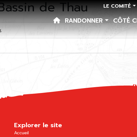
Bassin de Thau
LE COMITÉ
RANDONNER
CÔTÉ 
k
.
Explorer le site
Accueil