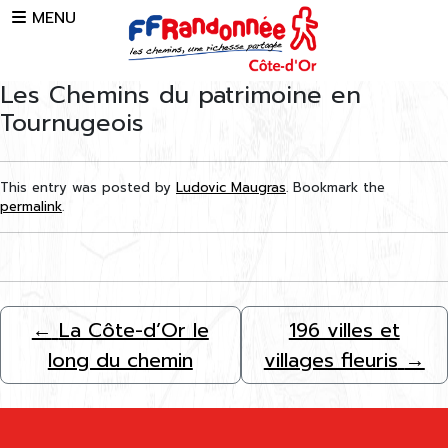
Skip to main content
MENU
Les Chemins du patrimoine en
Tournugeois
This entry was posted by
Ludovic Maugras
. Bookmark the
permalink
.
←
La Côte-d’Or le
196 villes et
long du chemin
villages fleuris
→