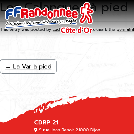
Les Calanques à pied
Skip to main content
This entry was posted by
Ludovic Maugras
. Bookmark the
permalin
←
La Var à pied
CDRP 21
9 rue Jean Renoir 21000 Dijon