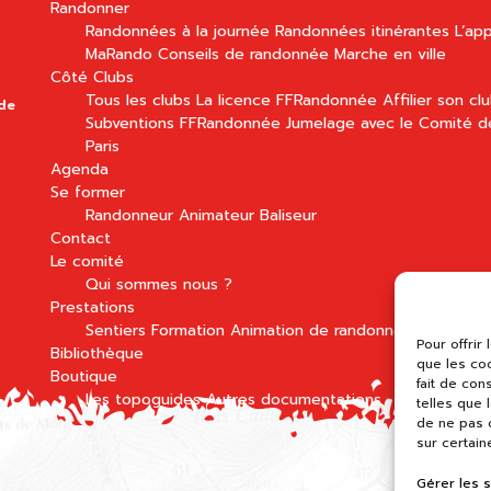
Randonner
Randonnées à la journée
Randonnées itinérantes
L’app
MaRando
Conseils de randonnée
Marche en ville
Côté Clubs
Tous les clubs
La licence FFRandonnée
Affilier son cl
 de
Subventions FFRandonnée
Jumelage avec le Comité d
Paris
Agenda
Se former
Randonneur
Animateur
Baliseur
Contact
Le comité
Qui sommes nous ?
Prestations
Sentiers
Formation
Animation de randonnées
Pour offrir
Bibliothèque
que les co
Boutique
fait de con
Les topoguides
Autres documentations
telles que 
de ne pas c
sur certain
Gérer les 