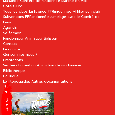
MaRando
Conseils de randonnée
Marche en ville
Côté Clubs
Tous les clubs
La licence FFRandonnée
Affilier son club
Subventions FFRandonnée
Jumelage avec le Comité de
Paris
Agenda
Se former
Randonneur
Animateur
Baliseur
Contact
Le comité
Qui sommes nous ?
Prestations
Sentiers
Formation
Animation de randonnées
Bibliothèque
Boutique
Les topoguides
Autres documentations
CONTACT