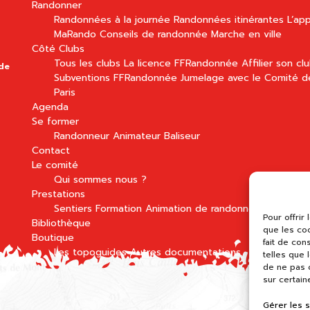
Randonner
Randonnées à la journée
Randonnées itinérantes
L’app
MaRando
Conseils de randonnée
Marche en ville
Côté Clubs
Tous les clubs
La licence FFRandonnée
Affilier son cl
 de
Subventions FFRandonnée
Jumelage avec le Comité d
Paris
Agenda
Se former
Randonneur
Animateur
Baliseur
Contact
Le comité
Qui sommes nous ?
Prestations
Sentiers
Formation
Animation de randonnées
Pour offrir
Bibliothèque
que les co
Boutique
fait de con
Les topoguides
Autres documentations
telles que 
de ne pas c
sur certain
Gérer les 