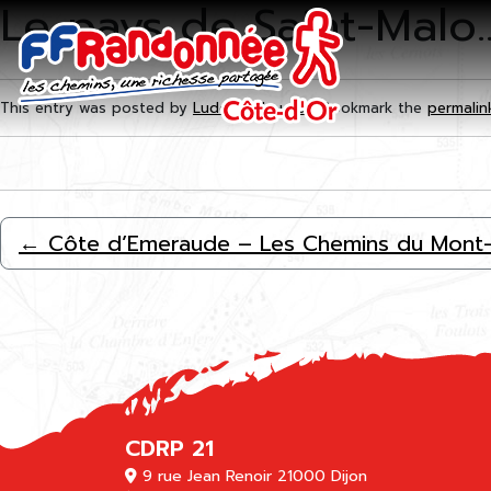
Le pays de Saint-Malo
Skip to main content
This entry was posted by
Ludovic Maugras
. Bookmark the
permalin
←
Côte d’Emeraude – Les Chemins du Mont-S
CDRP 21
9 rue Jean Renoir 21000 Dijon