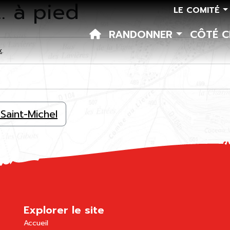
… à pied
LE COMITÉ
RANDONNER
CÔTÉ 
k
.
aint-Michel
Explorer le site
Accueil