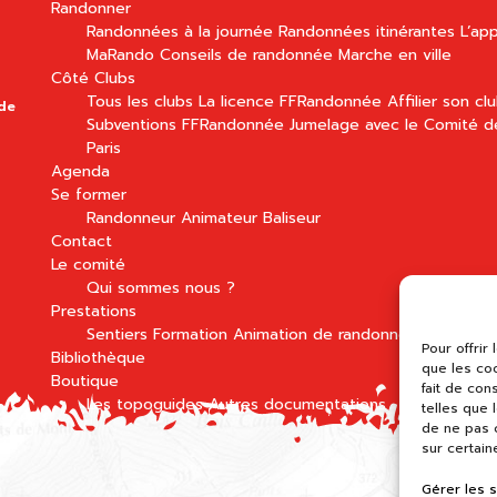
Randonner
Randonnées à la journée
Randonnées itinérantes
L’app
MaRando
Conseils de randonnée
Marche en ville
Côté Clubs
Tous les clubs
La licence FFRandonnée
Affilier son cl
 de
Subventions FFRandonnée
Jumelage avec le Comité d
Paris
Agenda
Se former
Randonneur
Animateur
Baliseur
Contact
Le comité
Qui sommes nous ?
Prestations
Sentiers
Formation
Animation de randonnées
Pour offrir
Bibliothèque
que les co
Boutique
fait de con
Les topoguides
Autres documentations
telles que 
de ne pas c
sur certain
Gérer les 