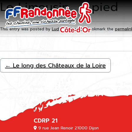
Le Limousin… à pied
Skip to main content
This entry was posted by
Ludovic Maugras
. Bookmark the
permalin
←
Le long des Châteaux de la Loire
CDRP 21
9 rue Jean Renoir 21000 Dijon