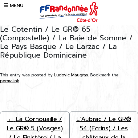
Skip to main content
MENU
Le Cotentin / Le GR® 65
(Compostelle) / La Baie de Somme /
Le Pays Basque / Le Larzac / La
République Dominicaine
This entry was posted by
Ludovic Maugras
. Bookmark the
permalink
.
←
La Cornouaille /
L’Aubrac / Le GR®
Le GR® 5 (Vosges)
54 (Ecrins) / Les
/ Le Finistère / La
châteaux de la