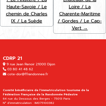
Haute-Savoie / Le
Loire / La
chemin de Charles
Charente-Maritime
IX / La Suède
/ Gordes / Le Cap-
Vert
→
CDRP 21
9 rue Jean Renoir 21000 Dijon
03 80 41 48 62
cote-dor@ffrandonnee.fr
Comité bénéficiaire de l'immatriculation tourisme de la
Fédération Française de la Randonnée Pédestre
64 rue du Dessous des Berges - 75013 Paris
N° d'immatriculation : IM075100382