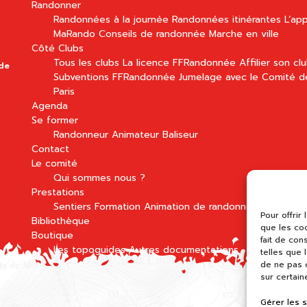
Randonner
Randonnées à la journée
Randonnées itinérantes
L’app
MaRando
Conseils de randonnée
Marche en ville
Côté Clubs
Tous les clubs
La licence FFRandonnée
Affilier son cl
 de
Subventions FFRandonnée
Jumelage avec le Comité d
Paris
Agenda
Se former
Randonneur
Animateur
Baliseur
Contact
Le comité
Qui sommes nous ?
Prestations
Sentiers
Formation
Animation de randonnées
Pour offrir
Bibliothèque
que les co
Boutique
fait de con
Les topoguides
Autres documentations
telles que 
de ne pas c
sur certain
Gérer les 