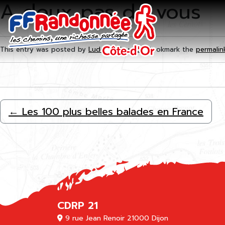
A deux pas de vous
Skip to main content
This entry was posted by
Ludovic Maugras
. Bookmark the
permalin
←
Les 100 plus belles balades en France
CDRP 21
9 rue Jean Renoir 21000 Dijon