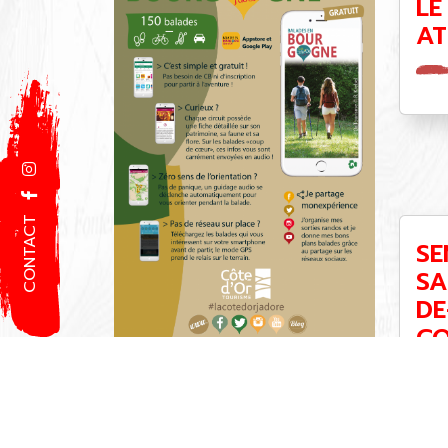
LE
AT
CONTACT
SE
SA
DE
CO
IG
RO