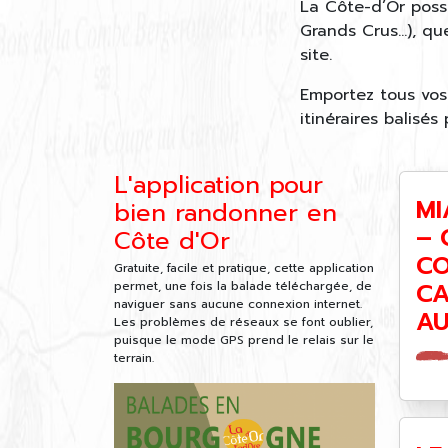
La Côte-d’Or poss
Grands Crus…), qu
site.
Emportez tous vos 
itinéraires balisés
L'application pour
MI
bien randonner en
– 
Côte d'Or
CO
Gratuite, facile et pratique, cette application
C
permet, une fois la balade téléchargée, de
naviguer sans aucune connexion internet.
A
Les problèmes de réseaux se font oublier,
puisque le mode GPS prend le relais sur le
terrain.