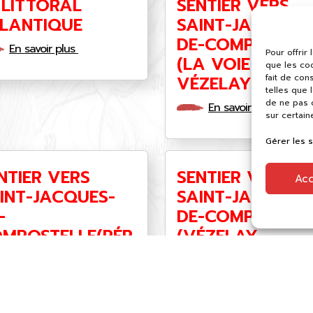
 LITTORAL
SENTIER VERS
LANTIQUE
SAINT-JACQUES
DE-COMPOSTELL
En savoir plus
Pour offrir
(LA VOIE DE
que les co
fait de con
VÉZELAY)
telles que 
de ne pas c
En savoir plus
sur certain
Gérer les 
NTIER VERS
SENTIER VERS
Ac
INT-JACQUES-
SAINT-JACQUES
-
DE-COMPOSTELL
MPOSTELLE(PÉR
(VÉZELAY-
UEUX-
PÉRIGUEUX)
NCEVEAUX)
En savoir plus
En savoir plus