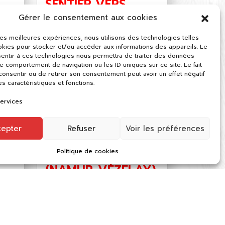
SENTIER VERS
-
SAINT-JACQUES-
Gérer le consentement aux cookies
E
DE-COMPOSTELLE
 les meilleures expériences, nous utilisons des technologies telles
(VÉZELAY-
okies pour stocker et/ou accéder aux informations des appareils. Le
sentir à ces technologies nous permettra de traiter des données
MONTRÉAL)
le comportement de navigation ou les ID uniques sur ce site. Le fait
onsentir ou de retirer son consentement peut avoir un effet négatif
En savoir plus
es caractéristiques et fonctions.
services
SENTIER VERS
cepter
Refuser
Voir les préférences
-
SAINT-JACQUES-
Politique de cookies
E
DE-COMPOSTELLE
(NAMUR-VÉZELAY)
En savoir plus