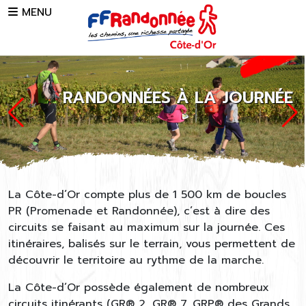
Skip to main content
MENU
RANDONNÉES À LA JOURNÉE
La Côte-d’Or compte plus de 1 500 km de boucles
PR (Promenade et Randonnée), c’est à dire des
circuits se faisant au maximum sur la journée. Ces
itinéraires, balisés sur le terrain, vous permettent de
découvrir le territoire au rythme de la marche.
La Côte-d’Or possède également de nombreux
circuits itinérants (GR® 2, GR® 7, GRP® des Grands