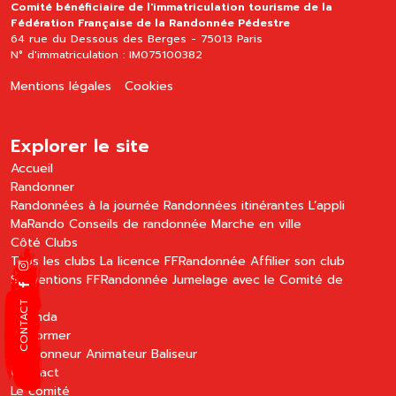
Comité bénéficiaire de l'immatriculation tourisme de la
Fédération Française de la Randonnée Pédestre
64 rue du Dessous des Berges - 75013 Paris
N° d'immatriculation : IM075100382
Mentions légales
Cookies
Explorer le site
Accueil
Randonner
Randonnées à la journée
Randonnées itinérantes
L’appli
MaRando
Conseils de randonnée
Marche en ville
Côté Clubs
Tous les clubs
La licence FFRandonnée
Affilier son club
Subventions FFRandonnée
Jumelage avec le Comité de
Paris
CONTACT
Agenda
Se former
Randonneur
Animateur
Baliseur
Contact
Le comité