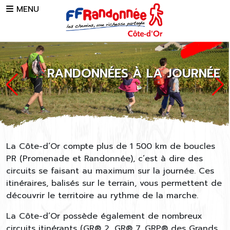
Skip to main content
MENU
RANDONNÉES À LA JOURNÉE
La Côte-d’Or compte plus de 1 500 km de boucles
PR (Promenade et Randonnée), c’est à dire des
circuits se faisant au maximum sur la journée. Ces
itinéraires, balisés sur le terrain, vous permettent de
découvrir le territoire au rythme de la marche.
La Côte-d’Or possède également de nombreux
circuits itinérants (GR® 2, GR® 7, GRP® des Grands