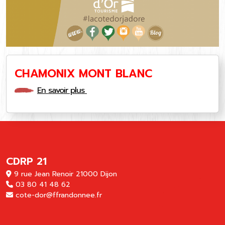
CHAMONIX MONT BLANC
En savoir plus
CDRP 21
9 rue Jean Renoir 21000 Dijon
03 80 41 48 62
cote-dor@ffrandonnee.fr