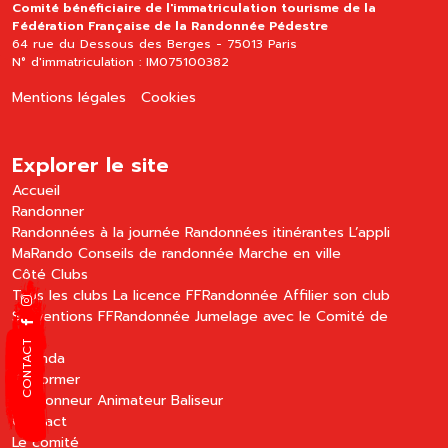
Comité bénéficiaire de l'immatriculation tourisme de la
Fédération Française de la Randonnée Pédestre
64 rue du Dessous des Berges - 75013 Paris
N° d'immatriculation : IM075100382
Mentions légales
Cookies
Explorer le site
Accueil
Randonner
Randonnées à la journée
Randonnées itinérantes
L’appli
MaRando
Conseils de randonnée
Marche en ville
Côté Clubs
Tous les clubs
La licence FFRandonnée
Affilier son club
Subventions FFRandonnée
Jumelage avec le Comité de
Paris
CONTACT
Agenda
Se former
Randonneur
Animateur
Baliseur
Contact
Le comité