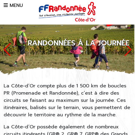
Skip to main content
MENU
RANDONNÉES À LA JOURNÉE
La Côte-d’Or compte plus de 1 500 km de boucles
PR (Promenade et Randonnée), c’est à dire des
circuits se faisant au maximum sur la journée. Ces
itinéraires, balisés sur le terrain, vous permettent de
découvrir le territoire au rythme de la marche.
La Côte-d’Or possède également de nombreux
circuits itinérants (GR® 2, GR® 7, GRP® des Grands