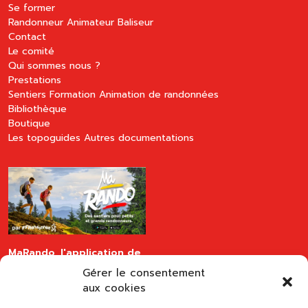
Se former
Randonneur
Animateur
Baliseur
Contact
Le comité
Qui sommes nous ?
Prestations
Sentiers
Formation
Animation de randonnées
Bibliothèque
Boutique
Les topoguides
Autres documentations
MaRando, l'application de
la FFRandonnée
Gérer le consentement
disponible sur les stores
aux cookies