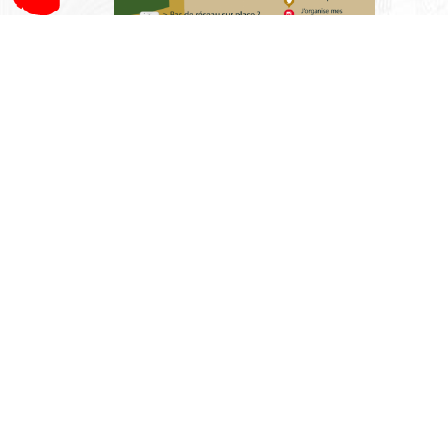
CDRP 21
9 rue Jean Renoir 21000 Dijon
03 80 41 48 62
cote-dor@ffrandonnee.fr
Comité bénéficiaire de l'immatriculation tourisme
la Fédération Française de la Randonnée Pédestre