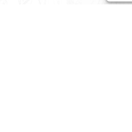
Explorer le site
Accueil
Randonner
Randonnées à la journée
Randonnées itinérantes
L’app
MaRando
Conseils de randonnée
Marche en ville
Côté Clubs
Tous les clubs
La licence FFRandonnée
Affilier son cl
 de
Subventions FFRandonnée
Jumelage avec le Comité d