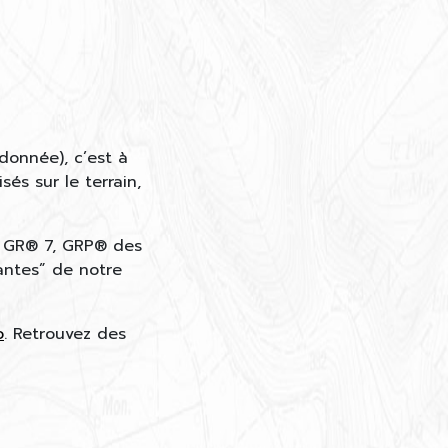
onnée), c’est à
sés sur le terrain,
, GR® 7, GRP® des
antes” de notre
o
. Retrouvez des