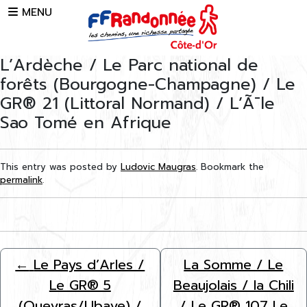
Skip to main content
MENU
L’Ardèche / Le Parc national de
forêts (Bourgogne-Champagne) / Le
GR® 21 (Littoral Normand) / L’Ã¯le
Sao Tomé en Afrique
This entry was posted by
Ludovic Maugras
. Bookmark the
permalink
.
←
Le Pays d’Arles /
La Somme / Le
Le GR® 5
Beaujolais / la Chili
(Queyras/Ubaye) /
/ Le GR® 107 Le