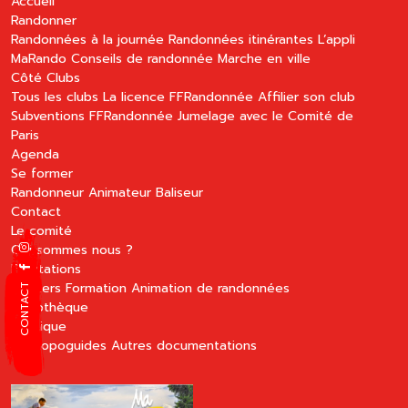
Accueil
Randonner
Randonnées à la journée
Randonnées itinérantes
L’appli
MaRando
Conseils de randonnée
Marche en ville
Côté Clubs
Tous les clubs
La licence FFRandonnée
Affilier son club
Subventions FFRandonnée
Jumelage avec le Comité de
Paris
Agenda
Se former
Randonneur
Animateur
Baliseur
Contact
Le comité
Qui sommes nous ?
Prestations
Sentiers
Formation
Animation de randonnées
CONTACT
Bibliothèque
Boutique
Les topoguides
Autres documentations